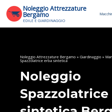
Vai
Noleggio Attrezzature
al
Bergamo
Macchin
contenuto
EDILE E GIARDINAGGIO
Noleggio Attrezzature Bergamo
»
Giardinaggio
»
Man
Spazzolatrice erba sintetica
Noleggio
Spazzolatrice
sintetica Be