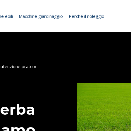
e edili
Macchine giardinaggio
Perché il noleggio
utenzione prato
»
 erba
rgamo