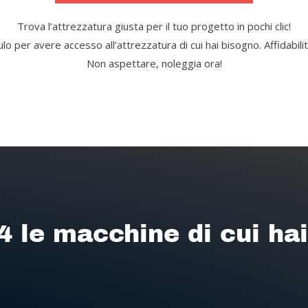
Trova l’attrezzatura giusta per il tuo progetto in pochi clic!
o per avere accesso all’attrezzatura di cui hai bisogno. Affidabilità
Non aspettare, noleggia ora!
4 le macchine di cui ha