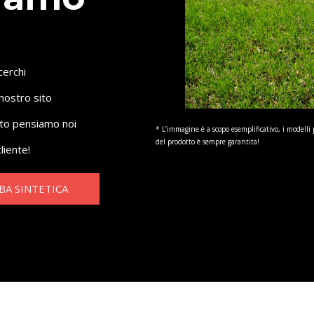
cerchi
nostro sito
sto pensiamo noi
* L’immagine è a scopo esemplificativo, i modelli 
del prodotto è sempre garantita!
liente!
BA SINTETICA