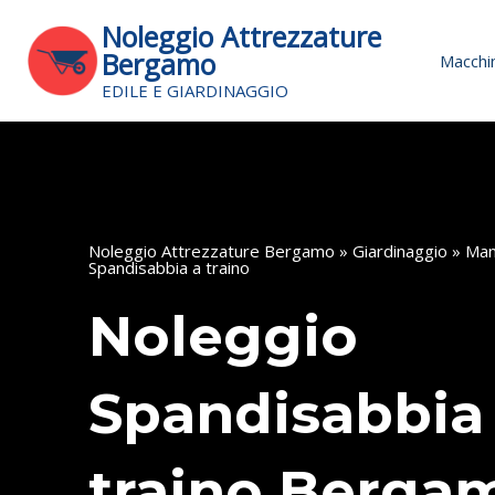
Vai
Noleggio Attrezzature
al
Bergamo
Macchin
contenuto
EDILE E GIARDINAGGIO
Noleggio Attrezzature Bergamo
»
Giardinaggio
»
Man
Spandisabbia a traino
Noleggio
Spandisabbia
traino Berga