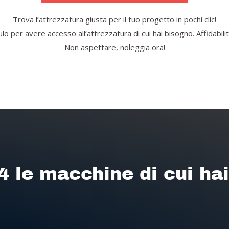
Trova l’attrezzatura giusta per il tuo progetto in pochi clic!
o per avere accesso all’attrezzatura di cui hai bisogno. Affidabilità
Non aspettare, noleggia ora!
4 le macchine di cui ha