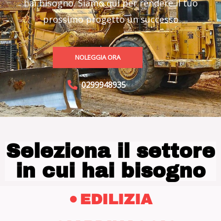
hai bisogno. Siamo qui per rendere il tuo
prossimo progetto un successo
NOLEGGIA ORA
0299948935
Seleziona il settore
in cui hai bisogno
EDILIZIA