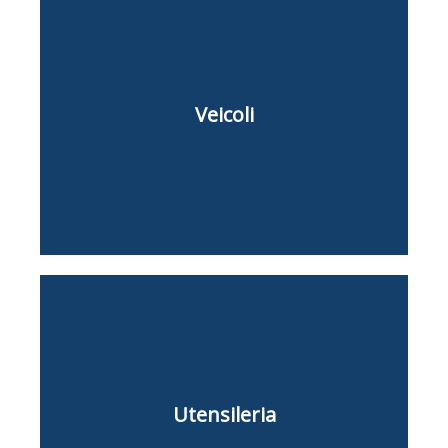
Veicoli
Veicoli
Camion ribaltabile
Minibus
Rimorchio
Autocarro con pianale
Utensileria
Tagliasuolo e spaccapietre
Attrezzature per la pulizia
Dispositivo di sollevamento a vuoto
Utensileria
Scanalatore
Stufe e ventilatori