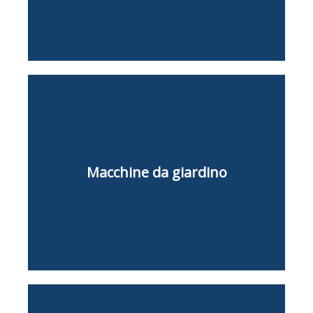
Decespugliatore
Macchine da giardinaggio
Trivella
Macchine da giardino
Motozappa
Cippatrice
Fresatrice
Catenaria
Biotrituratore