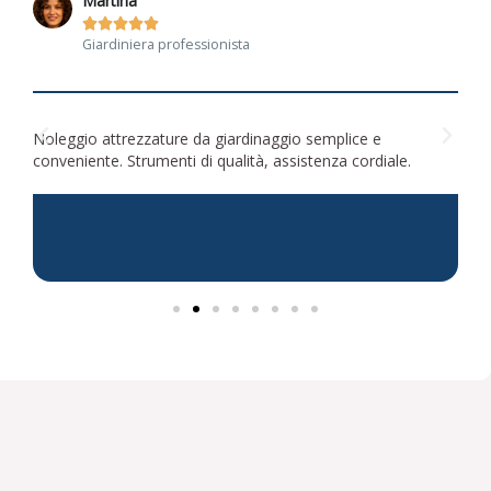
Martina





Giardiniera professionista
n
Noleggio attrezzature da giardinaggio semplice e
Ott
conveniente. Strumenti di qualità, assistenza cordiale.
Buo