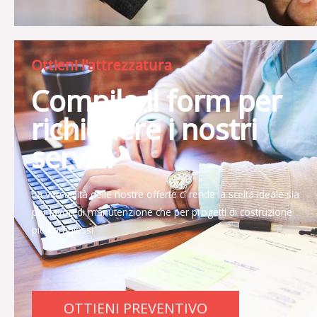
Ottieni l'attrezzatura
Compila il form per
richiedere i nostri
servizi
La versatilità delle nostre offerte ci rende la scelta ideale sia
per lavori di manutenzione che per progetti di costruzione
più complessi
OTTIENI PREVENTIVO