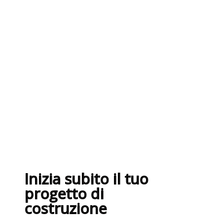
I nostri fornitori partner
garantiscono servizi di qualità. Essi
sono selezionati nel rispetto delle
più recenti normative sui sistemi di
gestione per la qualità ISO
9001:2015
Inizia subito il tuo
progetto di
costruzione