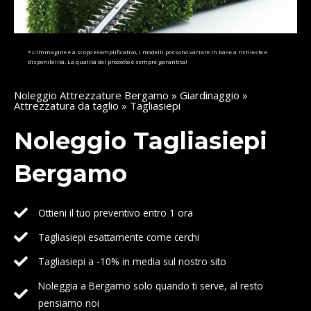
* L’immagine è a scopo esemplificativo, i modelli possono variare in base a richieste e
disponibilità. La qualità del prodotto è sempre garantita!
Noleggio Attrezzature Bergamo
»
Giardinaggio
»
Attrezzatura da taglio
» Tagliasiepi
Noleggio Tagliasiepi
Bergamo
Ottieni il tuo preventivo entro 1 ora
Tagliasiepi esattamente come cerchi
Tagliasiepi a -10% in media sul nostro sito
Noleggia a Bergamo solo quando ti serve, al resto
pensiamo noi