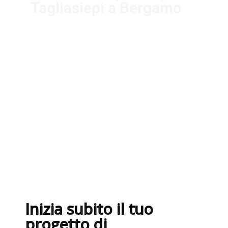
Tagliasiepi a Bergamo
I nostri fornitori partner
garantiscono servizi di qualità. Essi
sono selezionati nel rispetto delle
più recenti normative sui sistemi di
gestione per la qualità ISO
9001:2015
Inizia subito il tuo
progetto di