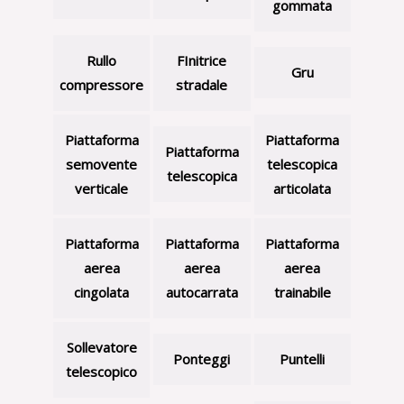
gommata
Rullo
FInitrice
Gru
compressore
stradale
Piattaforma
Piattaforma
Piattaforma
semovente
telescopica
telescopica
verticale
articolata
Piattaforma
Piattaforma
Piattaforma
aerea
aerea
aerea
cingolata
autocarrata
trainabile
Sollevatore
Ponteggi
Puntelli
telescopico