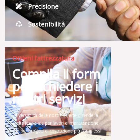
Precisione
Sostenibilità
Ottieni l'attrezzatura
Compila il form
per richiedere i
nostri servizi
La versatilità delle nostre offerte ci rende la
scelta ideale sia per lavori di manutenzione
che per progetti di costruzione più complessi