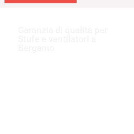
Garanzia di qualità per
Stufe e ventilatori a
Bergamo
I nostri fornitori partner garantiscono
servizi di qualità. Essi sono selezionati
nel rispetto delle più recenti
normative sui sistemi di gestione per
la qualità ISO 9001:2015